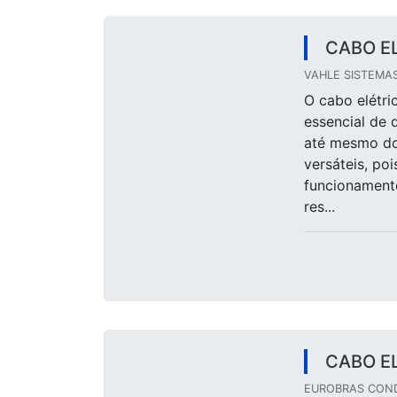
CABO E
VAHLE SISTEMAS 
O cabo elétri
essencial de q
até mesmo dom
versáteis, p
funcionament
res...
CABO E
EUROBRAS COND