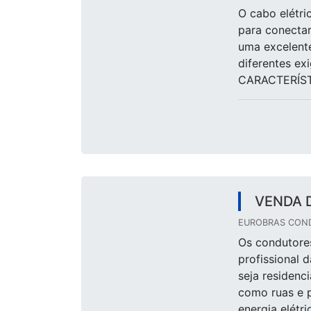
O cabo elétri
para conectar
uma excelente
diferentes ex
CARACTERÍSTI
VENDA 
EUROBRAS COND
Os condutores
profissional 
seja residenci
como ruas e p
energia elétri