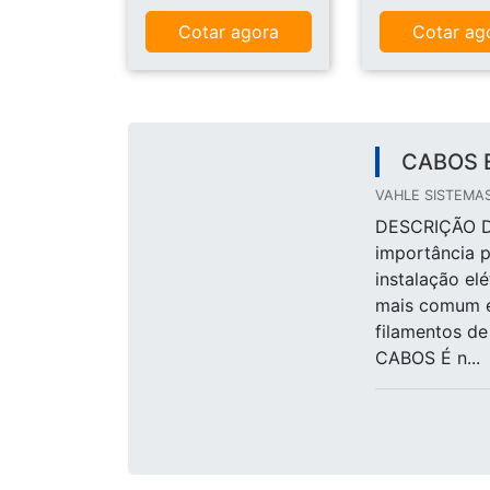
Cotar agora
Cotar ag
CABOS 
VAHLE SISTEMAS 
DESCRIÇÃO D
importância 
instalação elé
mais comum é
filamentos d
CABOS É n...